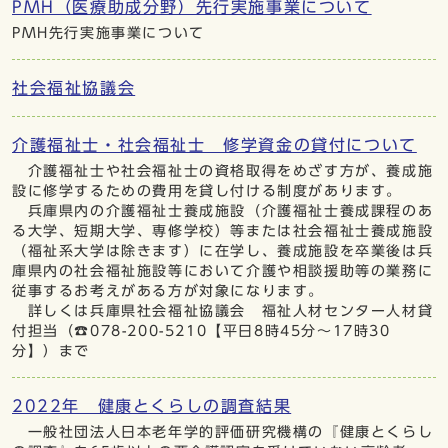
PMH（医療助成分野）先行実施事業について
PMH先行実施事業について
社会福祉協議会
介護福祉士・社会福祉士 修学資金の貸付について
介護福祉士や社会福祉士の資格取得をめざす方が、養成施
設に修学するための費用を貸し付ける制度があります。
兵庫県内の介護福祉士養成施設（介護福祉士養成課程のあ
る大学、短期大学、専修学校）等または社会福祉士養成施設
（福祉系大学は除きます）に在学し、養成施設を卒業後は兵
庫県内の社会福祉施設等において介護や相談援助等の業務に
従事するお考えがある方が対象になります。
詳しくは兵庫県社会福祉協議会 福祉人材センター人材貸
付担当（☎078-200-5210【平日8時45分～17時30
分】）まで
2022年 健康とくらしの調査結果
一般社団法人日本老年学的評価研究機構の『健康とくらし