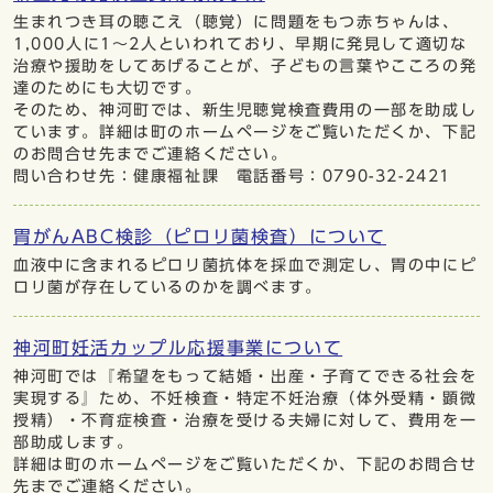
生まれつき耳の聴こえ（聴覚）に問題をもつ赤ちゃんは、
1,000人に1～2人といわれており、早期に発見して適切な
治療や援助をしてあげることが、子どもの言葉やこころの発
達のためにも大切です。
そのため、神河町では、新生児聴覚検査費用の一部を助成し
ています。詳細は町のホームページをご覧いただくか、下記
のお問合せ先までご連絡ください。
問い合わせ先：健康福祉課 電話番号：0790-32-2421
胃がんABC検診（ピロリ菌検査）について
血液中に含まれるピロリ菌抗体を採血で測定し、胃の中にピ
ロリ菌が存在しているのかを調べます。
神河町妊活カップル応援事業について
神河町では『希望をもって結婚・出産・子育てできる社会を
実現する』ため、不妊検査・特定不妊治療（体外受精・顕微
授精）・不育症検査・治療を受ける夫婦に対して、費用を一
部助成します。
詳細は町のホームページをご覧いただくか、下記のお問合せ
先までご連絡ください。