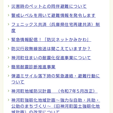
災害時のペットとの同伴避難について
警戒レベルを用いて避難情報を発令します
フェニックス共済（兵庫県住宅再建共済）制
度
緊急情報配信！「防災ネットかみかわ」
防災行政無線放送は聞こえていますか？
神河町住まいの耐震化促進事業について
簡易耐震診断推進事業
弾道ミサイル落下時の緊急連絡・避難行動に
ついて
神河町地域防災計画 （令和7年5月改正）
神河町強靭化地域計画～強力な自助・共助・
公助のまちづくり～（旧神河町国土強靭化地
域計画）の改定について