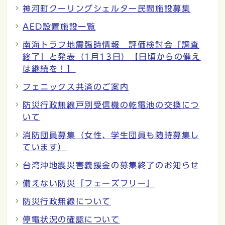
神河町クーリングシェルター民間施設募集
AED設置施設一覧
南海トラフ地震臨時情報 評価検討会「調査
終了」と発表（1月13日）【日頃からの備え
は継続を！】
フェニックス共済のご案内
防災行政無線戸別受信機の乾電池の交換につ
いて
消防団員募集（女性、学生団員も随時募集し
ています）
台湾沖地震災害義援金の募集終了のお知らせ
備えない防災「フェーズフリー」
防災行政無線について
停電状況の確認について