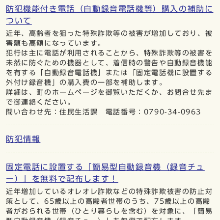
防犯機能付き電話（自動録音電話機等）購入の補助に
ついて
近年、高齢者を狙った特殊詐欺等の被害が増加しており、被
害額も高額になっています。
犯行は主に電話が利用されることから、特殊詐欺等の被害を
未然に防ぐための機器として、着信時の警告や自動録音機能
を有する「自動録音電話機」または「固定電話機に設置する
外付け録音機」の購入費の一部を補助します。
詳細は、町のホームページを御覧いただくか、お問合せ先ま
で御連絡ください。
問い合わせ先：住民生活課 電話番号：0790-34-0963
防犯情報
固定電話に設置する「簡易型自動録音機（録音チュ
ー）」を無料で配布します！
近年増加しているオレオレ詐欺などの特殊詐欺被害の防止対
策として、65歳以上の高齢者世帯のうち、75歳以上の高齢
者がおられる世帯（ひとり暮らしを含む）を対象に、「簡易