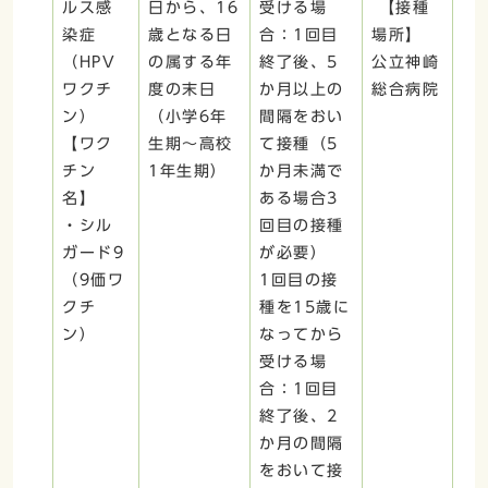
ルス感
日から、16
受ける場
【接種
染症
歳となる日
合：1回目
場所】
（HPV
の属する年
終了後、5
公立神崎
ワクチ
度の末日
か月以上の
総合病院
ン）
（小学6年
間隔をおい
【ワク
生期～高校
て接種（5
チン
1年生期）
か月未満で
名】
ある場合3
・シル
回目の接種
ガード9
が必要）
（9価ワ
1回目の接
クチ
種を15歳に
ン）
なってから
受ける場
合：1回目
終了後、2
か月の間隔
をおいて接