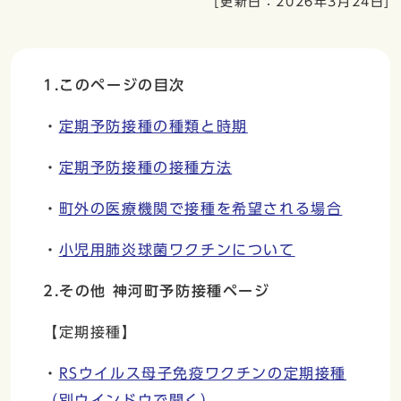
[更新日：
2026年3月24日
]
1.このページの目次
・
定期予防接種の種類と時期
・
定期予防接種の接種方法
・
町外の医療機関で接種を希望される場合
・
小児用肺炎球菌ワクチンについて
2
.その他 神河町予防接種ページ
【定期接種】
・
RSウイルス母子免疫ワクチンの定期接種
（別ウインドウで開く）