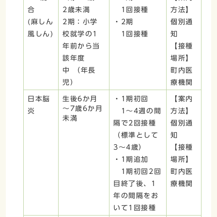
合
2歳未満
1回接種
方法】
(麻しん
2期：小学
・2期
個別通
風しん)
校就学の1
1回接種
知
年前から当
【接種
該年度
場所】
中 （年長
町内医
児）
療機関
日本脳
生後6か月
・1期初回
【案内
～7歳6か月
炎
1～4週の間
方法】
未満
隔で2回接種
個別通
（標準として
知
3～4歳）
【接種
・1期追加
場所】
1期初回2回
町内医
目終了後、1
療機関
年の間隔をお
いて1回接種