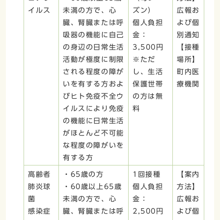
イルス
未満の方で、心
ズン）
広報お
臓、腎臓または呼
個人負担
よび個
吸器の機能に自己
金：
別通知
の身辺の日常生活
3,500円
【接種
活動が極度に制限
※ただ
場所】
される程度の障が
し、生活
町内医
いを有する方およ
保護世帯
療機関
びヒト免疫不全ウ
の方は無
イルスにより免疫
料
の機能に日常生活
がほとんど不可能
な程度の障がいを
有する方
高齢者
・65歳の方
1回接種
【案内
肺炎球
・60歳以上65歳
個人負担
方法】
菌
未満の方で、心
金：
広報お
感染症
臓、腎臓または呼
2,500円
よび個