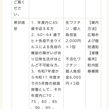
ご覧く
ださ
い。
帯状疱
1．年度内に65
生ワクチ
【案内
疹
歳を迎える方
ン：個人
方法】
2．60～64 歳で
負担金
広報お
ヒト免疫不全ウイ
2,000円
よび個
ルスによる免疫の
×1回
別通知
機能の障がいがあ
【接種
り日常生活がほと
不活化ワ
場所】
んど不可能な方。
クチン：
町内医
3．令和7年度か
個人負担
療機関
ら令和11 年度ま
金6,000
での5年間の経過
円×2回
措置として、その
年度内に70 、
75 、80 、85
、90 、95 、