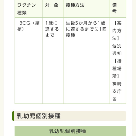
ワクチン
対 象
接種方法
備
考
種類
BCG（結
1歳に
生後5か月から1歳
【案
核）
達する
に達するまでに1回
内方
まで
接種
法】
個別
通知
【接
種場
所】
神崎
支庁
舎
乳幼児個別接種
乳幼児個別接種