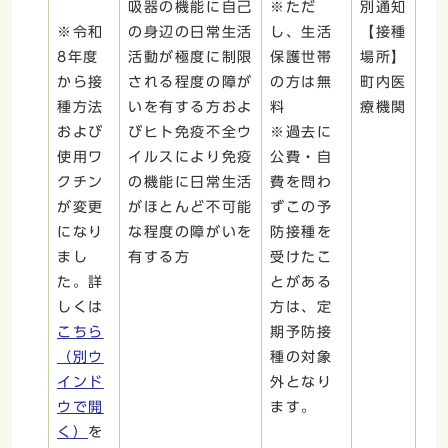
吸器の機能に自己
※ただ
別通知
※令和
の身辺の日常生活
し、生活
【接種
8年度
活動が極度に制限
保護世帯
場所】
から接
される程度の障が
の方は無
町内医
種方法
いを有する方およ
料
療機関
および
びヒト免疫不全ウ
※過去に
使用ワ
イルスにより免疫
公費・自
クチン
の機能に日常生活
費を問わ
が変更
がほとんど不可能
ずこの予
になり
な程度の障がいを
防接種を
まし
有する方
受けたこ
た。詳
とがある
しくは
方は、定
こちら
期予防接
（別ウ
種の対象
インド
外となり
ウで開
ます。
く）
を