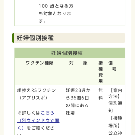
100 歳となる方
も対象となりま
す。
妊婦個別接種
妊婦個別接種
ワクチン種類
対 象
接
備
種
考
費
用
組換えRSワクチン
妊娠28週か
無
【案内
方法】
（アブリスボ）
ら36週6日
料
個別通
の間にある
知
※詳しくは
こちら
妊婦
【接種
（別ウインドウで開
場所】
く）
をご覧くださ
公立神