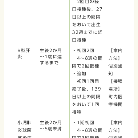
2回目の経
口接種後、27
日以上の間隔
をおいて出生
32週までに経
口接種
B型肝
生後2か月
・初回2回
【案内
炎
～1歳に達
4～8週の間
方法】
するまで
隔で2回接種
個別通
・追加
知
初回1回目
【接種
終了後、139
場所】
日以上の間隔
町内医
をおいて1回
療機関
接種
小児肺
生後2か月
・1期初回
【案内
～5歳未満
炎球菌
4～8週の間
方法】
感染症
隔で3回接種
個別通