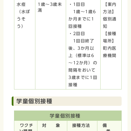
水痘
1歳～3歳未
・1回目
【案内
満
（水ぼ
1歳～1歳6
方法】
うそ
か月までに1
個別通
う）
回接種
知
・2回目
【接種
1回目終了
場所】
後、3か月以
町内医
上（標準は6
療機関
～12か月）の
間隔をおいて
3歳までに1回
接種
学童個別接種
学童個別接種
ワクチ
対 象
接種方法
備