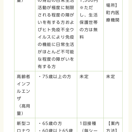
量）
の身辺の日常生活
1,500円
場所】
活動が極度に制限
※ただ
町内医
される程度の障が
し、生活
療機関
いを有する方およ
保護世帯
びヒト免疫不全ウ
の方は無
イルスにより免疫
料
の機能に日常生活
がほとんど不可能
な程度の障がいを
有する方
高齢者
・75歳以上の方
未定
未定
インフ
ルエン
ザ
（高用
量）
新型コ
・65歳の方
1回接種
【案内
ロナウ
・60歳以上65歳
（毎シー
方法】