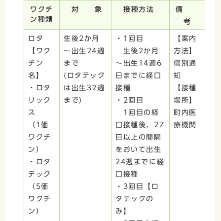
ワクチ
対 象
接種方法
備
ン種類
考
ロタ
生後2か月
・1回目
【案内
【ワク
～出生24週
生後2か月
方法】
チン
まで
～出生14週6
個別通
名】
(ロタテック
日までに経口
知
・ロタ
は出生32週
接種
【接種
リック
まで)
・2回目
場所】
ス
1回目の経
町内医
（1価
口接種後、27
療機関
ワクチ
日以上の間隔
ン）
をおいて出生
・ロタ
24週までに経
テック
口接種
（5価
・3回目【ロ
ワクチ
タテックの
ン）
み】