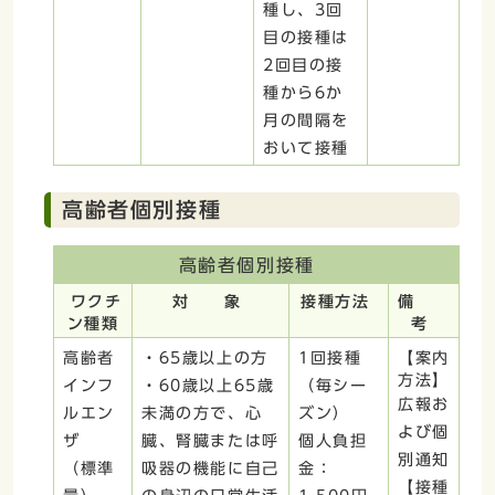
種し、3回
目の接種は
2回目の接
種から6か
月の間隔を
おいて接種
高齢者個別接種
高齢者個別接種
ワクチ
対 象
接種方法
備
ン種類
考
高齢者
・65歳以上の方
1回接種
【案内
方法】
インフ
・60歳以上65歳
（毎シー
広報お
ルエン
未満の方で、心
ズン）
よび個
ザ
臓、腎臓または呼
個人負担
別通知
（標準
吸器の機能に自己
金：
【接種