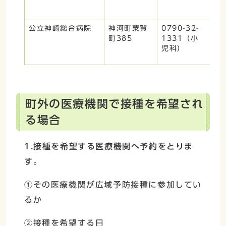
け
公立神崎総合病院
神河町粟賀
0790-32-
要
町385
1331（小
予
児科）
か
※
町外の医療機関で接種を希望され
る場合
1.接種を希望する医療機関へ予約をとりま
す。
①その医療機関が広域予防接種に参加してい
るか
②接種を希望する日