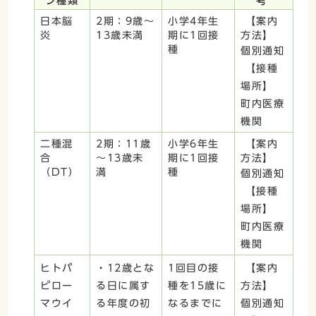
ン種類
考
日本脳
2期：9歳～
小学4年生
【案内
炎
13歳未満
期に1回接
方法】
種
個別通知
【接種
場所】
町内医療
機関
二種混
2期：11歳
小学6年生
【案内
合
～13歳未
期に1回接
方法】
（DT）
満
種
個別通知
【接種
場所】
町内医療
機関
ヒトパ
・12歳とな
1回目の接
【案内
ピロー
る日に属す
種を15歳に
方法】
マウイ
る年度の初
なるまでに
個別通知