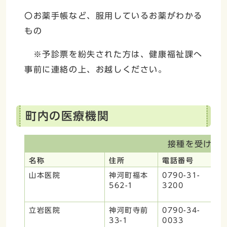
〇お薬手帳など、服用しているお薬がわかる
もの
※予診票を紛失された方は、健康福祉課へ
事前に連絡の上、お越しください。
町内の医療機関
接種を受けら
名称
住所
電話番号
予
山本医院
神河町福本
0790-31-
M
562-1
3200
予
け
立岩医院
神河町寺前
0790-34-
要
33-1
0033
予