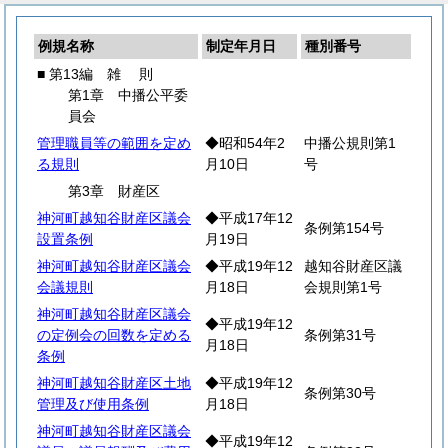
例規名称
制定年月日
種別番号
■ 第13編
雑
則
第1章 中播公平委
員会
管理職員等の範囲を定め
◆昭和54年2
中播公規則第1
る規則
月10日
号
第3章 財産区
神河町越知谷財産区議会
◆平成17年12
条例第154号
設置条例
月19日
神河町越知谷財産区議会
◆平成19年12
越知谷財産区議
会議規則
月18日
会規則第1号
神河町越知谷財産区議会
◆平成19年12
の定例会の回数を定める
条例第31号
月18日
条例
神河町越知谷財産区土地
◆平成19年12
条例第30号
管理及び使用条例
月18日
神河町越知谷財産区議会
◆平成19年12