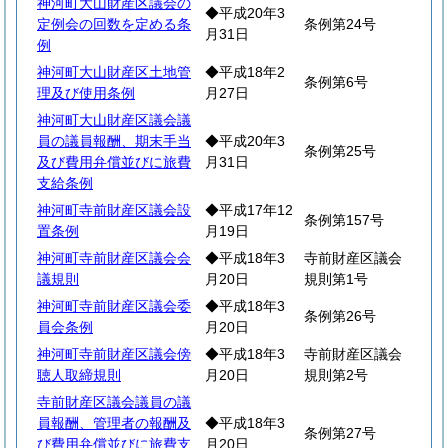
神河町大山財産区議会の
◆平成20年3
定例会の回数を定める条
条例第24号
月31日
例
神河町大山財産区土地管
◆平成18年2
条例第6号
理及び使用条例
月27日
神河町大山財産区議会議
員の議員報酬、期末手当
◆平成20年3
条例第25号
及び費用弁償並びに旅費
月31日
支給条例
神河町寺前財産区議会設
◆平成17年12
条例第157号
置条例
月19日
神河町寺前財産区議会会
◆平成18年3
寺前財産区議会
議規則
月20日
規則第1号
神河町寺前財産区議会委
◆平成18年3
条例第26号
員会条例
月20日
神河町寺前財産区議会傍
◆平成18年3
寺前財産区議会
聴人取締規則
月20日
規則第2号
寺前財産区議会議員の議
員報酬、管理者の報酬及
◆平成18年3
条例第27号
び費用弁償並びに旅費支
月20日