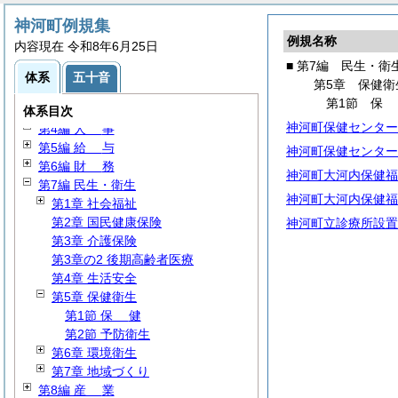
神河町例規集
例規名称
内容現在 令和8年6月25日
■ 第7編 民生・衛
第1編
総
規
体系
五十音
第5章 保健衛
第2編 議会・選挙・監査
第1節
第3編 行政通則
体系目次
神河町保健センター
第4編
人
事
第5編
給
与
神河町保健センター
第6編
財
務
神河町大河内保健福
第7編 民生・衛生
神河町大河内保健福
第1章 社会福祉
第2章 国民健康保険
神河町立診療所設置
第3章 介護保険
第3章の2 後期高齢者医療
第4章 生活安全
第5章 保健衛生
第1節
保
健
第2節 予防衛生
第6章 環境衛生
第7章 地域づくり
第8編
産
業