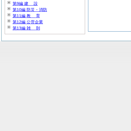
第9編
建
設
第10編 防災・消防
第11編
教
育
第12編 公営企業
第13編
雑
則