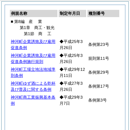
例規名称
制定年月日
種別番号
■ 第8編
産
業
第1章 商工・観光
第1節
商
工
神河町企業誘致及び雇用
◆平成25年3
条例第23号
促進条例
月26日
神河町企業誘致及び雇用
◆平成25年3
規則第11号
促進条例施行規則
月26日
神河町工場立地法地域準
◆平成29年12
条例第29号
則条例
月11日
神河町ゆず酒による乾杯
◆平成27年3
条例第17号
及び普及に関する条例
月26日
神河町商工業振興基本条
◆平成29年3
条例第3号
例
月7日