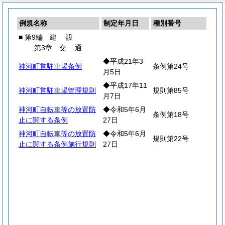
例規名称
制定年月日
種別番号
■ 第9編
建
設
第3章
交
通
◆平成21年3
神河町営駐車場条例
条例第24号
月5日
◆平成17年11
神河町営駐車場管理規則
規則第85号
月7日
神河町自転車等の放置防
◆令和5年6月
条例第18号
止に関する条例
27日
神河町自転車等の放置防
◆令和5年6月
規則第22号
止に関する条例施行規則
27日