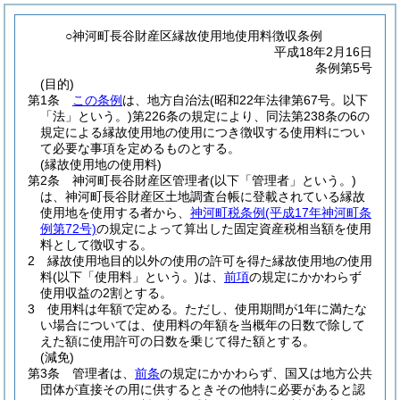
○神河町長谷財産区縁故使用地使用料徴収条例
平成18年2月16日
条例第5号
(目的)
第1条
この条例
は、地方自治法
(昭和22年法律第67号。以下
「法」という。)
第226条の規定により、同法第238条の6の
規定による縁故使用地の使用につき徴収する使用料につい
て必要な事項を定めるものとする。
(縁故使用地の使用料)
第2条
神河町長谷財産区管理者
(以下「管理者」という。)
は、神河町長谷財産区土地調査台帳に登載されている縁故
使用地を使用する者から、
神河町税条例
(平成17年神河町条
例第72号)
の規定によって算出した固定資産税相当額を使用
料として徴収する。
2
縁故使用地目的以外の使用の許可を得た縁故使用地の使用
料
(以下「使用料」という。)
は、
前項
の規定にかかわらず
使用収益の2割とする。
3
使用料は年額で定める。
ただし、使用期間が1年に満たな
い場合については、使用料の年額を当概年の日数で除して
えた額に使用許可の日数を乗じて得た額とする。
(減免)
第3条
管理者は、
前条
の規定にかかわらず、国又は地方公共
団体が直接その用に供するときその他特に必要があると認