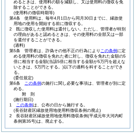
めるときは、使用料の額を減額し、又は使用料の徴収を免
除することができる。
(使用料の徴収時期等)
第4条
使用料は、毎年4月1日から同月30日までに、縁故使
用地の使用を開始する前に徴収する。
2
既に徴収した使用料は還付しない。
ただし、管理者が特別
の理由があると認めるときは、その使用料の全部又は一部
を還付することができる。
(過料)
第5条
管理者は、詐偽その他不正の行為により
この条例
に定
める使用料の徴収を免れた者に対し、徴収を免れた金額の5
倍に相当する金額
(当該5倍に相当する金額が5万円を超えな
いときは、5万円とする。)
以下の過料を科することができ
る。
(委任規定)
第6条
この条例
の施行に関し必要な事項は、管理者が別に定
める。
附
則
(施行期日)
1
この条例
は、公布の日から施行する。
(長谷財産区縁故使用地使用料徴収条例の廃止)
2
長谷財産区縁故使用地使用料徴収条例
(平成元年大河内町
条例第35号)
は、廃止する。