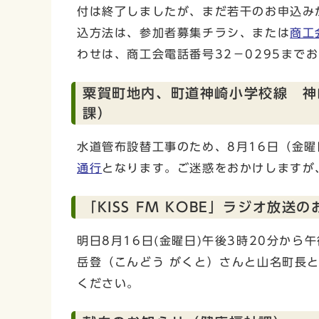
付は終了しましたが、まだ若干のお申込み
込方法は、参加者募集チラシ、または
商工
わせは、商工会電話番号32－0295まで
粟賀町地内、町道神崎小学校線 神
課）
水道管布設替工事のため、8月16日（金曜
通行
となります。ご迷惑をおかけしますが
「KISS FM KOBE」ラジオ放
明日8月16日(金曜日)午後3時20分から午
岳登（こんどう がくと）さんと山名町長
ください。