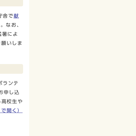
庁舎で
献
す。なお、
猛暑によ
お願いしま
ボランテ
お申し込
る高校生や
ウで開く）