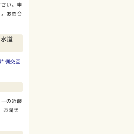
ださい。申
い。お問合
下水道
片側交互
ルーの近藤
、お聞き