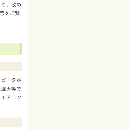
して、改め
号をご覧
、ピークが
人混み等で
、エアコン