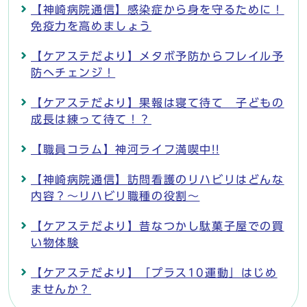
【神崎病院通信】感染症から身を守るために！
免疫力を高めましょう
【ケアステだより】メタボ予防からフレイル予
防へチェンジ！
【ケアステだより】果報は寝て待て 子どもの
成長は練って待て！？
【職員コラム】神河ライフ満喫中!!
【神崎病院通信】訪問看護のリハビリはどんな
内容？～リハビリ職種の役割～
【ケアステだより】昔なつかし駄菓子屋での買
い物体験
【ケアステだより】「プラス10運動」はじめ
ませんか？