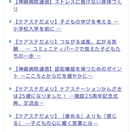
【神崎病院通信】ストレスに負けない身体づく
り
【ケアステだより】子どもの学びを考える ―
小学校入学を前に ―
【ケアステだより】つながる成長、広がる笑
顔 ― コミュニティパークで見えた子どもた
ちの一歩 ―
【神崎病院通信】認知機能を保つためのポイン
ト ～こころとからだを健やかに～
【ケアステだより】ケアステーションかんざき
は25歳になりました！ ―開設25周年記念式
典、交流会－
【ケアステだより】「褒める」よりも「感じ
る」 —子どもの心に響く言葉とは—