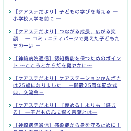
【ケアステだより】子どもの学びを考える ―
小学校入学を前に ―
【ケアステだより】つながる成長、広がる笑
顔 ― コミュニティパークで見えた子どもた
ちの一歩 ―
【神崎病院通信】認知機能を保つためのポイン
ト ～こころとからだを健やかに～
【ケアステだより】ケアステーションかんざき
は25歳になりました！ ―開設25周年記念式
典、交流会－
【ケアステだより】「褒める」よりも「感じ
る」 —子どもの心に響く言葉とは—
【神崎病院通信】感染症から身を守るために！