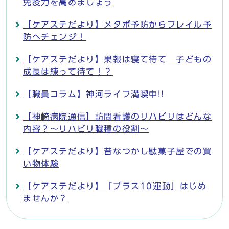
免疫力を高めましょう
【ケアステだより】メタボ予防からフレイル予
防へチェンジ！
【ケアステだより】果報は寝て待て 子どもの
成長は練って待て！？
【職員コラム】神河ライフ満喫中!!
【神崎病院通信】訪問看護のリハビリはどんな
内容？～リハビリ職種の役割～
【ケアステだより】昔なつかし駄菓子屋での買
い物体験
【ケアステだより】「プラス10運動」はじめ
ませんか？