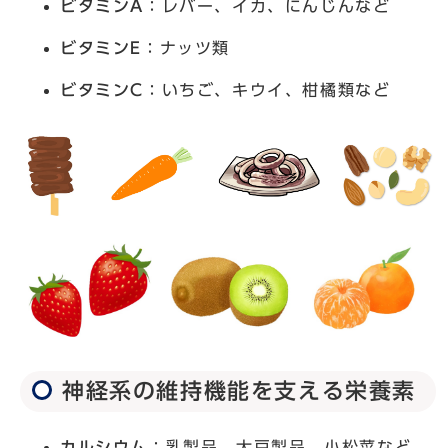
ビタミンA
：レバー、イカ、にんじんなど
ビタミンE
：ナッツ類
ビタミンC
：いちご、キウイ、柑橘類など
神経系の維持機能を支える栄養素
カルシウム
：乳製品、大豆製品、小松菜など