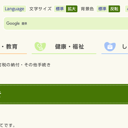
Language
文字サイズ
標準
拡大
背景色
標準
反転
て・教育
健康・福祉
し
町税の納付・その他手続き
き
てです。