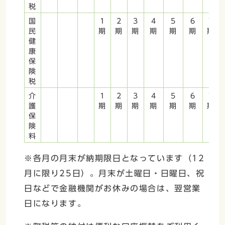
税
国
1
2
3
4
5
6
7
民
期
期
期
期
期
期
期
健
康
保
険
税
介
1
2
3
4
5
6
7
護
期
期
期
期
期
期
期
保
険
料
※各月の月末が納期限日となっています（12
月に限り25日）。月末が土曜日・日曜日、祝
日などで金融機関がお休みの場合は、翌営業
日になります。