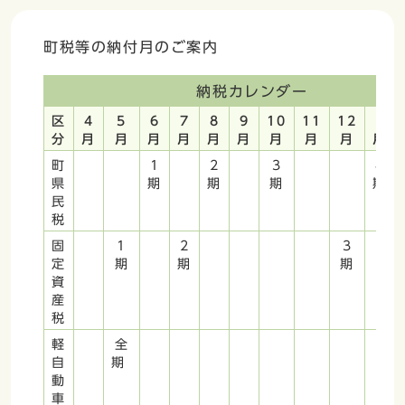
町税等の納付月のご案内
納税カレンダー
区
4
5
6
7
8
9
10
11
12
1
分
月
月
月
月
月
月
月
月
月
月
町
1
2
3
4
県
期
期
期
期
民
税
固
1
2
3
定
期
期
期
資
産
税
軽
全
自
期
動
車