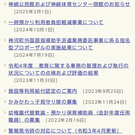
神崎公民館および神崎体育センター閉館のお知らせ
[2025年2月1日]
一時預かり利用者負担軽減事業について
[2024年10月1日]
神河町外国語指導助手派遣業務委託事業に係る指名
型プロポーザルの実施結果について
[2024年7月19日]
令和4年度 教育に関する事務の管理および執行の
状況についての点検および評価の結果
[2023年11月30日]
施設等利用給付認定のご案内
[2023年9月25日]
かみかわっ子見守り隊の募集
[2022年11月24日]
幼稚園代替教諭・預かり保育補助員（会計年度任用
職員）の募集
[2022年2月16日]
警報発令時の対応について（令和3年4月更新）