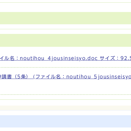
noutihou_4jousinseisyo.doc サイズ：92.
条） (ファイル名：noutihou_5jousinseisyo