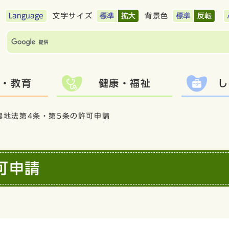
Language
文字サイズ
標準
拡大
背景色
標準
反転
て・教育
健康・福祉
し
農地法第4条・第5条の許可申請
可申請