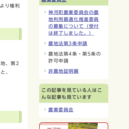
より権利
神河町農業委員会の農
地利用最適化推進委員
の募集について（受付
は終了しました。）
農地法第3条申請
農地法第4条・第5条の
許可申請
地、第2
非農地証明願
）と、
この記事を見ている人はこ
んな記事も見ています
農業委員会