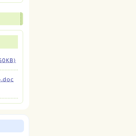
50KB)
.doc