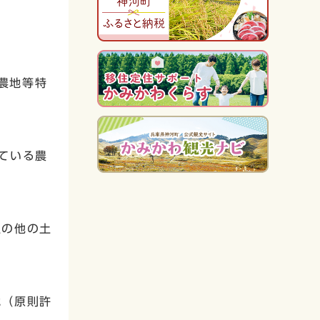
農地等特
ている農
辺の他の土
地（原則許