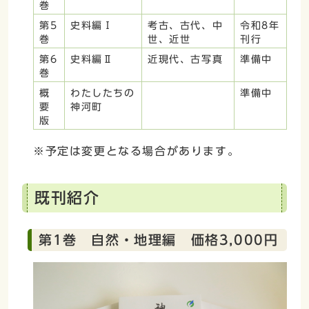
巻
第5
史料編Ⅰ
考古、古代、中
令和8年
巻
世、近世
刊行
第6
史料編Ⅱ
近現代、古写真
準備中
巻
概
わたしたちの
準備中
要
神河町
版
※予定は変更となる場合があります。
既刊紹介
第1巻 自然・地理編 価格3,000円