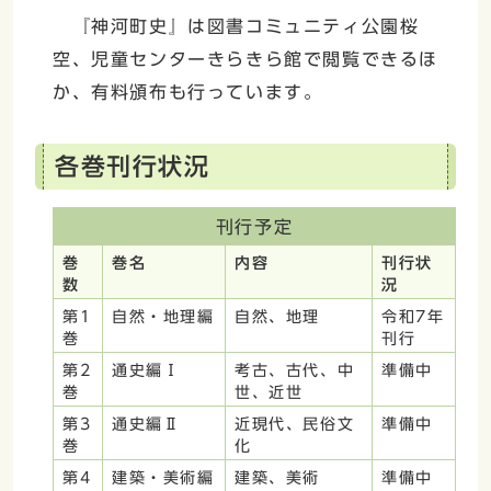
『神河町史』は図書コミュニティ公園桜
空、児童センターきらきら館で閲覧できるほ
か、有料頒布も行っています。
各巻刊行状況
刊行予定
巻
巻名
内容
刊行状
数
況
第1
自然・地理編
自然、地理
令和7年
巻
刊行
第2
通史編Ⅰ
考古、古代、中
準備中
巻
世、近世
第3
通史編Ⅱ
近現代、民俗文
準備中
巻
化
第4
建築・美術編
建築、美術
準備中