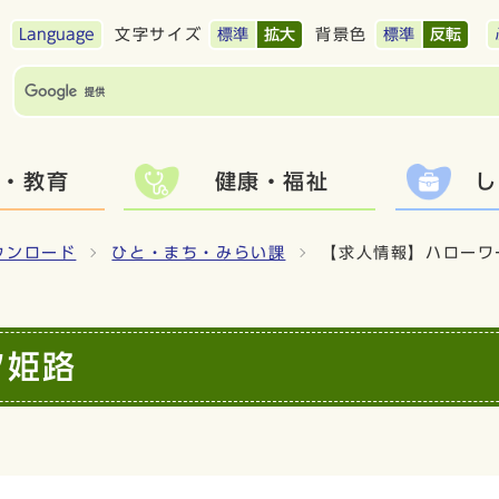
Language
文字サイズ
標準
拡大
背景色
標準
反転
て・教育
健康・福祉
し
ウンロード
ひと・まち・みらい課
【求人情報】ハローワ
ク姫路