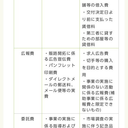
舗等の借入費
・交付決定日よ
り前に支払った
賃借料
・第三者に貸す
ための部屋等の
貸借料
広報費
・販路開拓に係
・求人広告費
る広告宣伝費
・切手等の購入
・パンフレット
を目的とする費
印刷費
用
・ダイレクトメ
・事業の実施に
ールの郵送料、
関係のない活動
メール便等の実
に係る広報費(補
費
助事業に係る広
報費と限定でき
ないもの)
委託費
・事業の実施に
・市場調査の実
係る指導および
施に伴う記念品