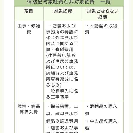
補助金対象経費と非対象経費 一覧
項目
対象経費
対象とならない
経費
工事・修繕
・店舗および
・不動産の取得
費
事務所の開設に
費
伴う外装および
内装に関する工
事・修繕費用
(住居兼店舗お
よび住居兼事務
所については、
店舗および事務
所専有部分に係
るもの)
・設備導入に係
る工事費用
設備・備品
・機械装置、工
・消耗品の購入
等購入費
具、器具および
費
備品の調達費用
・中古品の購入
・店舗および事
費