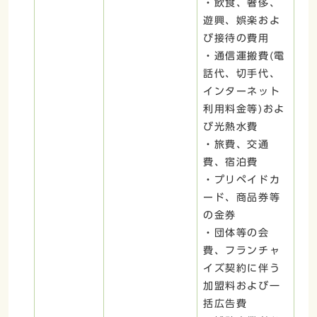
・飲食、奢侈、
遊興、娯楽およ
び接待の費用
・通信運搬費(電
話代、切手代、
インターネット
利用料金等)およ
び光熱水費
・旅費、交通
費、宿泊費
・プリペイドカ
ード、商品券等
の金券
・団体等の会
費、フランチャ
イズ契約に伴う
加盟料および一
括広告費