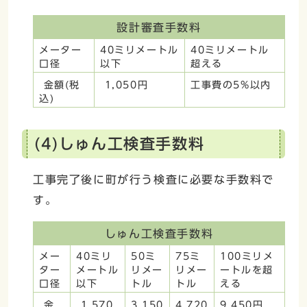
設計審査手数料
メーター
40ミリメートル
40ミリメートル
口径
以下
超える
金額(税
1,050円
工事費の5%以内
込)
(4)しゅん工検査手数料
工事完了後に町が行う検査に必要な手数料で
す。
しゅん工検査手数料
メー
40ミリ
50ミ
75ミ
100ミリメ
ター
メートル
リメー
リメー
ートルを超
口径
以下
トル
トル
える
金
1,570
3,150
4,720
9,450円