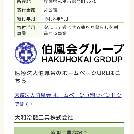
所在地
兵庫県赤穂市総門町52-6
寄付金額
非公表
寄付年月
令和8年5月
寄付活用
安心して過ごせる豊かな暮らしを創
事業
造する事業
医療法人伯鳳会のホームページURLはこ
ちら
医療法人伯鳳会 ホームページ
（別ウインドウ
で開く）
大和冷機工業株式会社
寄附企業様紹介