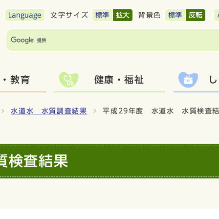
Language
文字サイズ
標準
拡大
背景色
標準
反転
て・教育
健康・福祉
し
水道水 水質調査結果
平成29年度 水道水 水質検査
質検査結果