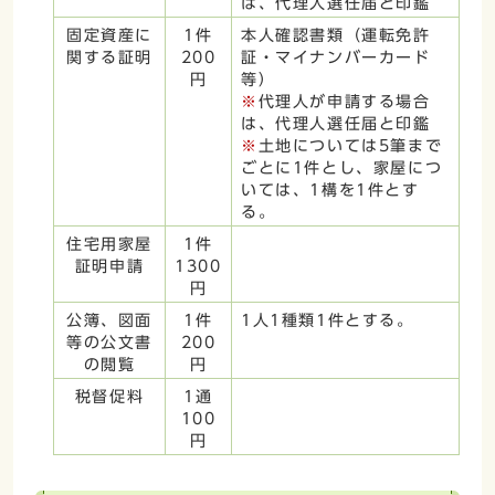
は、代理人選任届と印鑑
固定資産に
1件
本人確認書類（運転免許
関する証明
200
証・マイナンバーカード
円
等）
※
代理人が申請する場合
は、代理人選任届と印鑑
※
土地については5筆まで
ごとに1件とし、家屋につ
いては、1構を1件とす
る。
住宅用家屋
1件
証明申請
1300
円
公簿、図面
1件
1人1種類1件とする。
等の公文書
200
の閲覧
円
税督促料
1通
100
円