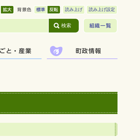
読み上げ
読み上げ設定
拡大
背景色
標準
反転
検索
組織一覧
ごと・産業
町政情報