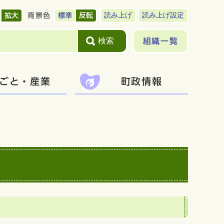
読み上げ
読み上げ設定
拡大
背景色
標準
反転
検索
組織一覧
ごと・産業
町政情報