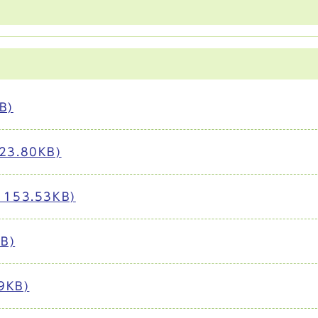
B)
.80KB)
53.53KB)
B)
KB)