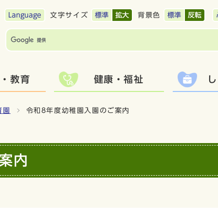
Language
文字サイズ
標準
拡大
背景色
標準
反転
て・教育
健康・福祉
し
育園
令和8年度幼稚園入園のご案内
案内