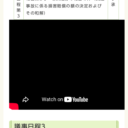
程
承
事故に係る損害賠償の額の決定および
第
その和解）
3
議事日程3