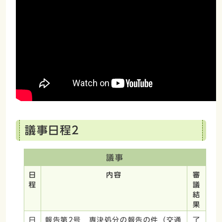
議事日程2
議事
日
内容
審
程
議
結
果
日
報告第2号 専決処分の報告の件（交通
了