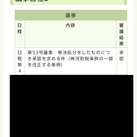
議事
日
内容
審
程
議
結
果
日
第53号議案 専決処分をしたものにつ
承
程
き承認を求める件（神河町税条例の一部
認
第
を改正する条例）
4