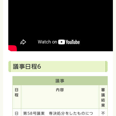
議事日程6
議事
日
内容
審
程
議
結
果
日
第58号議案 専決処分をしたものにつ
不