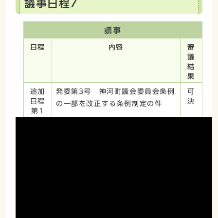
議事日程7
議事
日程
内容
審
議
結
果
追加
発委第3号 神河町議会委員会条例
可
日程
決
の一部を改正する条例制定の件
第1