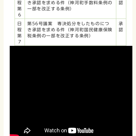
程
き承認を求める件（神河町手数料条例の
認
第
一部を改正する条例）
6
日
第56号議案 専決処分をしたものにつ
承
程
き承認を求める件（神河町国民健康保険
認
第
税条例の一部を改正する条例）
7