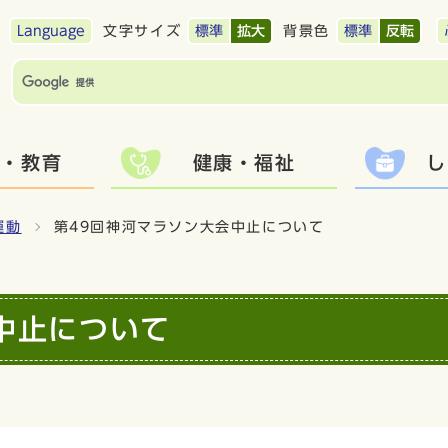
Language
文字サイズ
標準
拡大
背景色
標準
反転
て・教育
健康・福祉
し
運動
第49回神河マラソン大会中止について
中止について