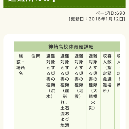
ページID:690
[更新日：
2018年1月12日
]
神崎高校体育館詳細
施
住所
避難
避難
避難
避難
収容
収容
設・
対象
対象
対象
対象
人数
人数
場所
とす
とす
とす
とす
（指
（指
名
る災
る災
る災
る災
定緊
定避
害の
害の
害の
害の
急避
難
種類
種類
種類
種類
難場
所）
（洪
（崖
（地
（大
所）
水）
崩
震）
規模
れ、
火
土石
災）
流お
よび
地滑