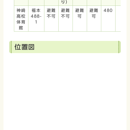
り）
神崎
福本
避難
避難
避難
避難
480
0
高校
488-
不可
不可
可
可
体育
1
館
位置図