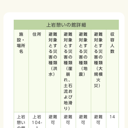
上岩憩いの館詳細
施
住所
避難
避難
避難
避難
収
設・
対象
対象
対象
対象
容
場所
とす
とす
とす
とす
人
名
る災
る災
る災
る災
数
害の
害の
害の
害の
種類
種類
種類
種類
（洪
（崖
（地
（大
水）
崩
震）
規模
れ、
火
土石
災）
流お
よび
地滑
り）
上岩
上岩
避難
避難
避難
避難
14
憩い
104-
可
可
可
可