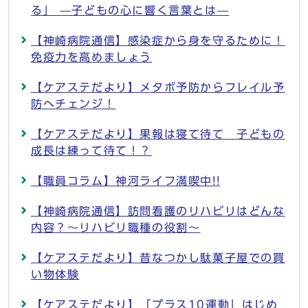
る」 —子どもの心に響く言葉とは—
【神崎病院通信】感染症から身を守るために！
免疫力を高めましょう
【ケアステだより】メタボ予防からフレイル予
防へチェンジ！
【ケアステだより】果報は寝て待て 子どもの
成長は練って待て！？
【職員コラム】神河ライフ満喫中!!
【神崎病院通信】訪問看護のリハビリはどんな
内容？～リハビリ職種の役割～
【ケアステだより】昔なつかし駄菓子屋での買
い物体験
【ケアステだより】「プラス10運動」はじめ