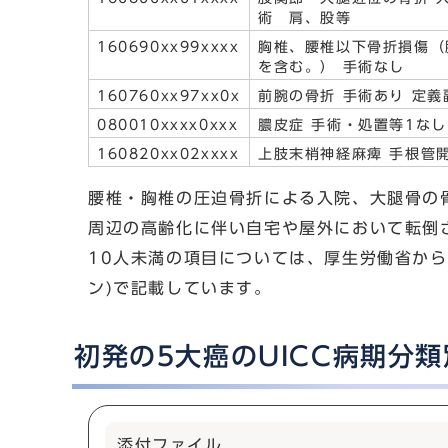
術 肩、股等
160690xx99xxxx
胸椎、腰椎以下骨折損傷（
を含む。） 手術なし
160760xx97xx0x
前腕の骨折 手術あり 定義
080010xxxx0xxx
膿皮症 手術・処置等1なし
160820xx02xxxx
上肢末梢神経麻痺 手根管
腰椎・胸椎の圧迫骨折による入院、大腿骨の
周辺の高齢化に伴い自宅や屋外において転倒
10人未満の項目については、厚生労働省から
ン)で記載しています。
初発の5大癌のUICC病期分
添付ファイル