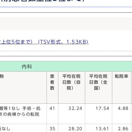
5位まで） (TSV形式、1.53KB)
内科
名称
患
平均在院
平均在院
転院率
者
日数（自
日数（全
数
院）
国）
置等1なし 手術・処
41
32.24
17.54
4.88
所の病棟からの転院
術なし
35
28.20
13.61
2.86