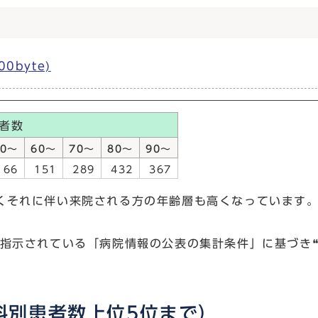
0byte)
者数
50～
60～
70～
80～
90～
66
151
289
432
367
くそれに伴い来院される方の年齢層も高くなっています
指示されている「病院情報の公表の集計条件」に基づき❝
科別患者数上位5位まで）