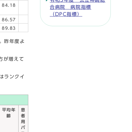
令和3年度 公立神崎総
84.18
合病院 病院指標
（DPC指標）
86.57
89.83
。昨年度よ
方が増えて
はランクイ
平均年
患
齢
者
用
パ