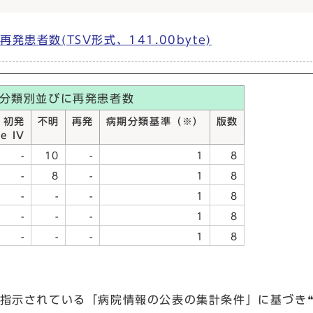
患者数(TSV形式、141.00byte)
期分類別並びに再発患者数
初発
不明
再発
病期分類基準（※）
版数
e IV
-
10
-
1
8
-
8
-
1
8
-
-
-
1
8
-
-
-
1
8
-
-
-
1
8
指示されている「病院情報の公表の集計条件」に基づき❝