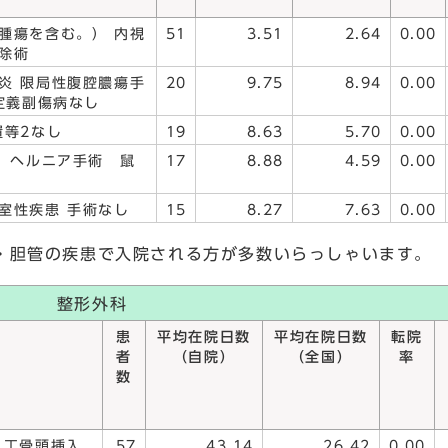
腫瘍を含む。） 内視
51
3.51
2.64
0.00
除術
炎 限局性腹腔膿瘍手
20
9.75
8.94
0.00
定義副傷病なし
置等2なし
19
8.63
5.70
0.00
） ヘルニア手術 鼠
17
8.88
4.59
0.00
室性疾患 手術なし
15
8.27
7.63
0.00
・胆管の疾患で入院される方が多数いらっしゃいます。
整形外科
患
平均在院日数
平均在院日数
転院
者
（自院）
（全国）
率
数
人工骨頭挿入
57
43.14
26.42
0.00