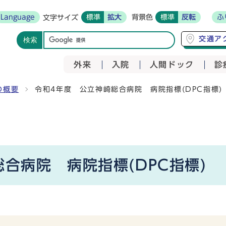
Language
標準
拡大
背景色
標準
反転
ふ
文字サイズ
交通ア
検索
外来
入院
人間ドック
診
の概要
令和4年度 公立神崎総合病院 病院指標(DPC指標)
合病院 病院指標(DPC指標)