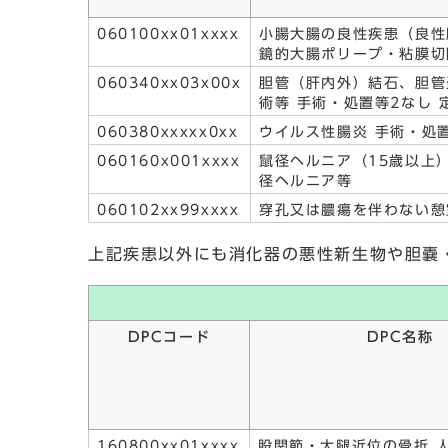
060100xx01xxxx
小腸大腸の良性疾患（良性
鏡的大腸ポリープ・粘膜切
060340xx03x00x
胆管（肝内外）結石、胆管
術等 手術・処置等2なし 
060380xxxxx0xx
ウイルス性腸炎 手術・処
060160x001xxxx
鼠径ヘルニア（15歳以上
径ヘルニア等
060102xx99xxxx
穿孔又は膿瘍を伴わない憩
上記疾患以外にも消化器の悪性新生物や胆嚢
DPCコード
DPC名称
160800xx01xxxx
股関節・大腿近位の骨折 