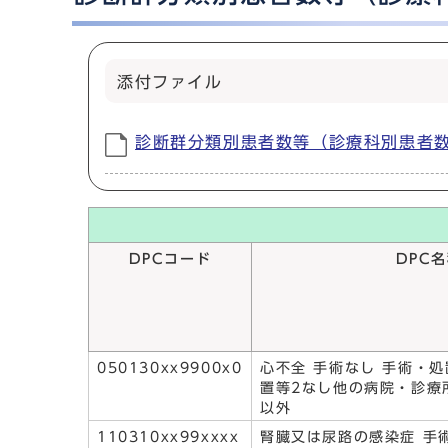
添付ファイル
診断群分類別患者数等（診療科別患者数上位
DPCコード
DPC
050130xx9900x0
心不全 手術なし 手術・処
置等2なし他の病院・診療
以外
110310xx99xxxx
腎臓又は尿路の感染症 手