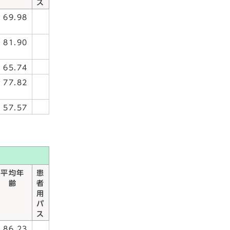
ス
69.98
81.90
65.74
77.82
57.57
平均年
患
齢
者
用
パ
ス
86.23