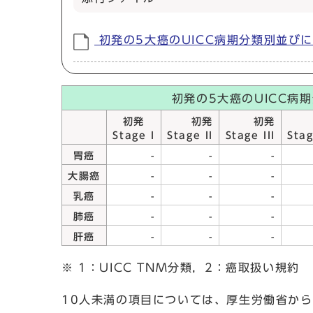
初発の5大癌のUICC病期分類別並びに再発
初発の5大癌のUICC病
初発
初発
初発
Stage I
Stage II
Stage III
Stag
胃癌
-
-
-
大腸癌
-
-
-
乳癌
-
-
-
肺癌
-
-
-
肝癌
-
-
-
※ 1：UICC TNM分類，2：癌取扱い規約
10人未満の項目については、厚生労働省から