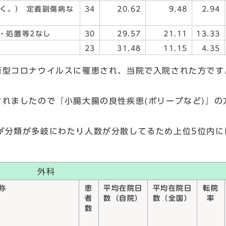
く。） 定義副傷病な
34
20.62
9.48
2.94
・処置等2なし
30
29.57
21.11
13.33
23
31.48
11.15
4.35
新型コロナウイルスに罹患され、当院で入院された方です
れましたので『小腸大腸の良性疾患(ポリープなど)』の
が分類が多岐にわたり人数が分散してるため上位5位内に
外科
称
患
平均在院日
平均在院日
転院
者
数（自院）
数（全国）
率
数