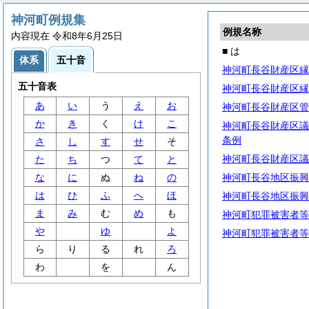
神河町例規集
例規名称
内容現在 令和8年6月25日
■ は
体系
五十音
神河町長谷財産区縁
五十音表
神河町長谷財産区縁
あ
い
う
え
お
神河町長谷財産区管
か
き
く
け
こ
神河町長谷財産区議
条例
さ
し
す
せ
そ
神河町長谷財産区議
た
ち
つ
て
と
な
に
ぬ
ね
の
神河町長谷地区振興
は
ひ
ふ
へ
ほ
神河町長谷地区振興
ま
み
む
め
も
神河町犯罪被害者等
や
ゆ
よ
神河町犯罪被害者等
ら
り
る
れ
ろ
わ
を
ん