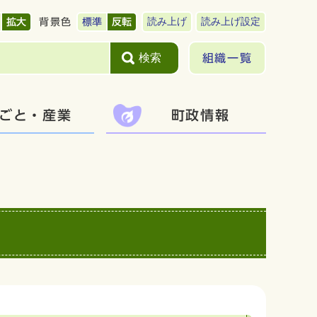
読み上げ
読み上げ設定
拡大
背景色
標準
反転
検索
組織一覧
ごと・産業
町政情報