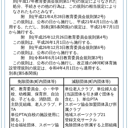
則
(平成17年教育委員会規則第17号)
の規定によりなされた
処分、手続きその他の行為は、この規則の相当規定により
なされたものとみなす。
附
則
(平成21年4月28日
教育委員会規則第2号)
この規則は、公布の日から施行し、平成21年4月1日から適
用する。
ただし、別表
(第5条関係)
の規定は、平成21年7月1日
から施行する。
附
則
(平成25年12月26日
教育委員会規則第4号)
この規則は、平成26年1月1日から施行する。
附
則
(平成26年12月3日
教育委員会規則第6号)
この規則は、公布の日から施行する。
附
則
(令和4年6月14日
教育委員会規則第3号)
この規則は、公布の日から施行し、改正後の神河町体育施
設管理規則の規定は、令和4年4月1日から適用する。
別表
(第5条関係)
免除団体
(町内団体等)
減額団体
(町内団体等)
町、教育委員会、小・中学
単位老人クラブ、単位婦人会
校、幼稚園、保育所、自治
(当該団体を引き継ぐ団体を
会、子ども会、消防団、自
含む。)
、単位PTA
主防災組織、老人クラブ、P
スポーツ協会加盟団体及び所
TA
属クラブ
単位PTA
(自校の施設使用に
地域スポーツクラブ21
限る。)
登録文化サークル
社会福祉団体、スポーツ協
免除団体が所属する上部組織