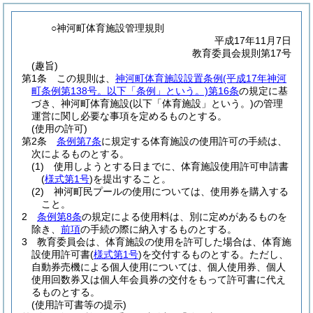
○神河町体育施設管理規則
平成17年11月7日
教育委員会規則第17号
(趣旨)
第1条
この規則は、
神河町体育施設設置条例
(平成17年神河
町条例第138号。以下「条例」という。)
第16条
の規定に基
づき、神河町体育施設
(以下「体育施設」という。)
の管理
運営に関し必要な事項を定めるものとする。
(使用の許可)
第2条
条例第7条
に規定する体育施設の使用許可の手続は、
次によるものとする。
(1)
使用しようとする日までに、体育施設使用許可申請書
(
様式第1号
)
を提出すること。
(2)
神河町民プールの使用については、使用券を購入する
こと。
2
条例第8条
の規定による使用料は、別に定めがあるものを
除き、
前項
の手続の際に納入するものとする。
3
教育委員会は、体育施設の使用を許可した場合は、体育施
設使用許可書
(
様式第1号
)
を交付するものとする。
ただし、
自動券売機による個人使用については、個人使用券、個人
使用回数券又は個人年会員券の交付をもって許可書に代え
るものとする。
(使用許可書等の提示)