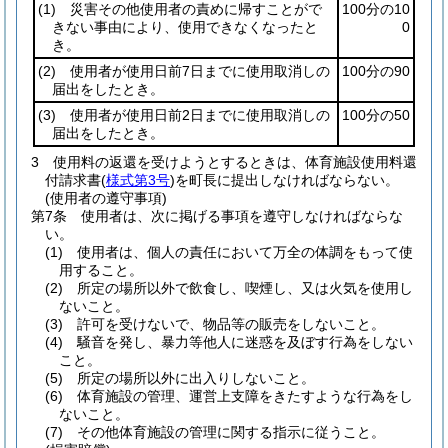
(1)
災害その他使用者の責めに帰すことがで
100分の10
きない事由により、使用できなくなったと
0
き。
(2)
使用者が使用日前7日までに使用取消しの
100分の90
届出をしたとき。
(3)
使用者が使用日前2日までに使用取消しの
100分の50
届出をしたとき。
3
使用料の返還を受けようとするときは、体育施設使用料還
付請求書
(
様式第3号
)
を町長に提出しなければならない。
(使用者の遵守事項)
第7条
使用者は、次に掲げる事項を遵守しなければならな
い。
(1)
使用者は、個人の責任において万全の体調をもって使
用すること。
(2)
所定の場所以外で飲食し、喫煙し、又は火気を使用し
ないこと。
(3)
許可を受けないで、物品等の販売をしないこと。
(4)
騒音を発し、暴力等他人に迷惑を及ぼす行為をしない
こと。
(5)
所定の場所以外に出入りしないこと。
(6)
体育施設の管理、運営上支障をきたすような行為をし
ないこと。
(7)
その他体育施設の管理に関する指示に従うこと。