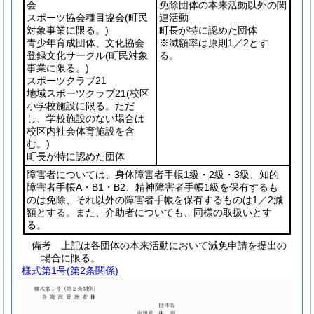
会
免除団体の本来活動以外の関
スポーツ協会種目協会
(町民
連活動
対象事業に限る。)
町長が特に認めた団体
青少年育成団体、文化協会
※減額率は原則1／2とす
登録文化サークル
(町民対象
る。
事業に限る。)
スポーツクラブ21
地域スポーツクラブ21
(校区
小学校施設に限る。ただ
し、学校施設のない場合は
校区内社会体育施設を含
む。)
町長が特に認めた団体
障害者については、身体障害者手帳1級・2級・3級、知的
障害者手帳A・B1・B2、精神障害者手帳1級を保有するも
のは免除、それ以外の障害者手帳を保有するものは1／2減
額とする。また、介助者についても、同様の取扱いとす
る。
備考 上記は各団体の本来活動において減免申請を提出の
場合に限る。
様式第1号
(第2条関係)