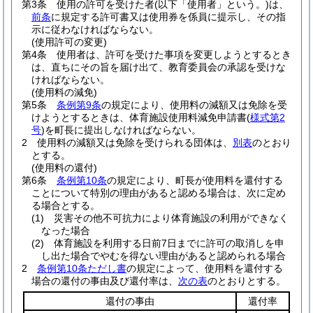
第3条
使用の許可を受けた者
(以下「使用者」という。)
は、
前条
に規定する許可書又は使用券を係員に提示し、その指
示に従わなければならない。
(使用許可の変更)
第4条
使用者は、許可を受けた事項を変更しようとするとき
は、直ちにその旨を届け出て、教育委員会の承認を受けな
ければならない。
(使用料の減免)
第5条
条例第9条
の規定により、使用料の減額又は免除を受
けようとするときは、体育施設使用料減免申請書
(
様式第2
号
)
を町長に提出しなければならない。
2
使用料の減額又は免除を受けられる団体は、
別表
のとおり
とする。
(使用料の還付)
第6条
条例第10条
の規定により、町長が使用料を還付する
ことについて特別の理由があると認める場合は、次に定め
る場合とする。
(1)
災害その他不可抗力により体育施設の利用ができなく
なった場合
(2)
体育施設を利用する日前7日までに許可の取消しを申
し出た場合でやむを得ない理由があると認められる場合
2
条例第10条ただし書
の規定によって、使用料を還付する
場合の還付の事由及び還付率は、
次の表
のとおりとする。
還付の事由
還付率