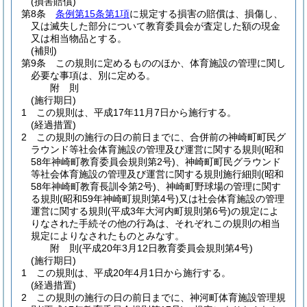
(損害賠償)
第8条
条例第15条第1項
に規定する損害の賠償は、損傷し、
又は滅失した部分について教育委員会が査定した額の現金
又は相当物品とする。
(補則)
第9条
この規則に定めるもののほか、体育施設の管理に関し
必要な事項は、別に定める。
附
則
(施行期日)
1
この規則は、平成17年11月7日から施行する。
(経過措置)
2
この規則の施行の日の前日までに、合併前の神崎町町民グ
ラウンド等社会体育施設の管理及び運営に関する規則
(昭和
58年神崎町教育委員会規則第2号)
、神崎町町民グラウンド
等社会体育施設の管理及び運営に関する規則施行細則
(昭和
58年神崎町教育長訓令第2号)
、神崎町野球場の管理に関す
る規則
(昭和59年神崎町規則第4号)
又は社会体育施設の管理
運営に関する規則
(平成3年大河内町規則第6号)
の規定によ
りなされた手続その他の行為は、それぞれこの規則の相当
規定によりなされたものとみなす。
附
則
(平成20年3月12日
教育委員会規則第4号)
(施行期日)
1
この規則は、平成20年4月1日から施行する。
(経過措置)
2
この規則の施行の日の前日までに、神河町体育施設管理規