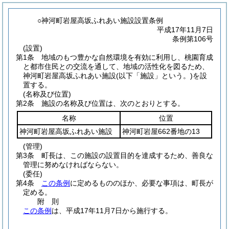
○神河町岩屋高坂ふれあい施設設置条例
平成17年11月7日
条例第106号
(設置)
第1条
地域のもつ豊かな自然環境を有効に利用し、桃園育成
と都市住民との交流を通して、地域の活性化を図るため、
神河町岩屋高坂ふれあい施設
(以下「施設」という。)
を設
置する。
(名称及び位置)
第2条
施設の名称及び位置は、次のとおりとする。
名称
位置
神河町岩屋高坂ふれあい施設
神河町岩屋662番地の13
(管理)
第3条
町長は、この施設の設置目的を達成するため、善良な
管理に努めなければならない。
(委任)
第4条
この条例
に定めるもののほか、必要な事項は、町長が
定める。
附
則
この条例
は、平成17年11月7日から施行する。