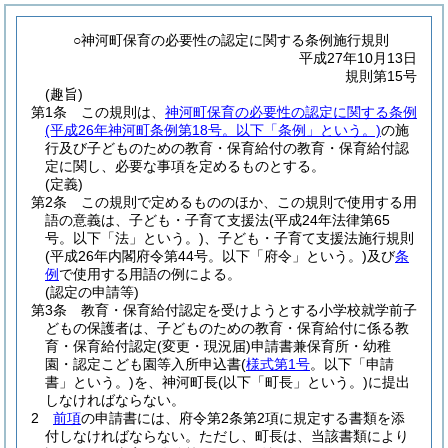
○神河町保育の必要性の認定に関する条例施行規則
平成27年10月13日
規則第15号
(趣旨)
第1条
この規則は、
神河町保育の必要性の認定に関する条例
(平成26年神河町条例第18号。以下「条例」という。)
の施
行及び子どものための教育・保育給付の教育・保育給付認
定に関し、必要な事項を定めるものとする。
(定義)
第2条
この規則で定めるもののほか、この規則で使用する用
語の意義は、子ども・子育て支援法
(平成24年法律第65
号。以下「法」という。)
、子ども・子育て支援法施行規則
(平成26年内閣府令第44号。以下「府令」という。)
及び
条
例
で使用する用語の例による。
(認定の申請等)
第3条
教育・保育給付認定を受けようとする小学校就学前子
どもの保護者は、子どものための教育・保育給付に係る教
育・保育給付認定
(変更・現況届)
申請書兼保育所・幼稚
園・認定こども園等入所申込書
(
様式第1号
。以下「申請
書」という。)
を、神河町長
(以下「町長」という。)
に提出
しなければならない。
2
前項
の申請書には、府令第2条第2項に規定する書類を添
付しなければならない。
ただし、町長は、当該書類により