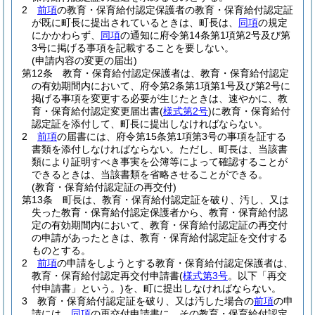
2
前項
の教育・保育給付認定保護者の教育・保育給付認定証
が既に町長に提出されているときは、町長は、
同項
の規定
にかかわらず、
同項
の通知に府令第14条第1項第2号及び第
3号に掲げる事項を記載することを要しない。
(申請内容の変更の届出)
第12条
教育・保育給付認定保護者は、教育・保育給付認定
の有効期間内において、府令第2条第1項第1号及び第2号に
掲げる事項を変更する必要が生じたときは、速やかに、教
育・保育給付認定変更届出書
(
様式第2号
)
に教育・保育給付
認定証を添付して、町長に提出しなければならない。
2
前項
の届書には、府令第15条第1項第3号の事項を証する
書類を添付しなければならない。
ただし、町長は、当該書
類により証明すべき事実を公簿等によって確認することが
できるときは、当該書類を省略させることができる。
(教育・保育給付認定証の再交付)
第13条
町長は、教育・保育給付認定証を破り、汚し、又は
失った教育・保育給付認定保護者から、教育・保育給付認
定の有効期間内において、教育・保育給付認定証の再交付
の申請があったときは、教育・保育給付認定証を交付する
ものとする。
2
前項
の申請をしようとする教育・保育給付認定保護者は、
教育・保育給付認定再交付申請書
(
様式第3号
。以下「再交
付申請書」という。)
を、町に提出しなければならない。
3
教育・保育給付認定証を破り、又は汚した場合の
前項
の申
請には、
同項
の再交付申請書に、その教育・保育給付認定