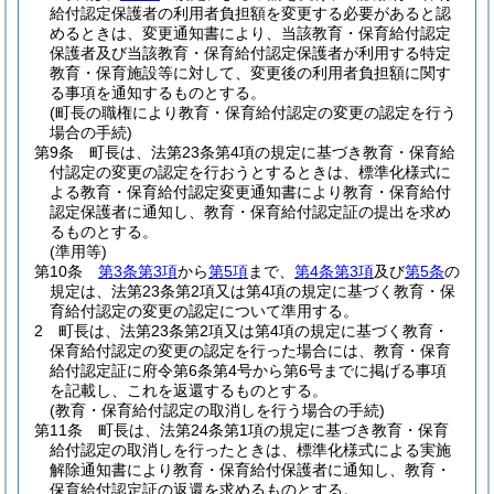
給付認定保護者の利用者負担額を変更する必要があると認
めるときは、変更通知書により、当該教育・保育給付認定
保護者及び当該教育・保育給付認定保護者が利用する特定
教育・保育施設等に対して、変更後の利用者負担額に関す
る事項を通知するものとする。
(町長の職権により教育・保育給付認定の変更の認定を行う
場合の手続)
第9条
町長は、法第23条第4項の規定に基づき教育・保育給
付認定の変更の認定を行おうとするときは、標準化様式に
よる教育・保育給付認定変更通知書により教育・保育給付
認定保護者に通知し、教育・保育給付認定証の提出を求め
るものとする。
(準用等)
第10条
第3条第3項
から
第5項
まで、
第4条第3項
及び
第5条
の
規定は、法第23条第2項又は第4項の規定に基づく教育・保
育給付認定の変更の認定について準用する。
2
町長は、法第23条第2項又は第4項の規定に基づく教育・
保育給付認定の変更の認定を行った場合には、教育・保育
給付認定証に府令第6条第4号から第6号までに掲げる事項
を記載し、これを返還するものとする。
(教育・保育給付認定の取消しを行う場合の手続)
第11条
町長は、法第24条第1項の規定に基づき教育・保育
給付認定の取消しを行ったときは、標準化様式による実施
解除通知書により教育・保育給付保護者に通知し、教育・
保育給付認定証の返還を求めるものとする。