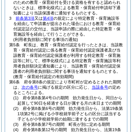
のための教育・保育給付を受ける資格を有すると認められ
ないときは、標準化様式による教育・保育給付申請却下通
知書により当該保護者に通知するものとする。
3
前条第3項
又は
第4項
の規定により特定教育・保育施設等
を経由して申請書が提出された場合における教育・保育給
付認定証の交付は、当該申請の際に経由した特定教育・保
育施設等を経由して行うことができる。
(利用者負担額に関する事項の通知)
第5条
町長は、教育・保育給付認定を行ったときは、当該教
育・保育給付認定に係る教育・保育給付認定保護者及び当
該教育・保育給付認定保護者が利用する特定教育・保育施
設等に対して、標準化様式による特定教育・保育施設等利
用者負担額決定通知書により、当該教育・保育給付認定保
護者の利用者負担額に関する事項を通知するものとする。
(教育・保育給付認定の有効期間)
第6条
府令第8条の規定により市町村が定めるとされた期間
は、
次の各号
に掲げる規定の区分に応じ、
当該各号
の定め
るところによる。
(1)
府令第8条第4号ロの期間 効力発生日から、同日から
起算して90日を経過する日が属する月の末日までの期間
(2)
府令第8条第6号の期間 効力発生日から、法第19条第
1項第2号に掲げる小学校就学前子どもの区分に該当する
子どもが小学校就学前の始期に達するまでの期間
(3)
府令第8条第7号の期間 町長が別に定める期間
(4)
府令第8条第12号の期間 効力発生日から、法第19条