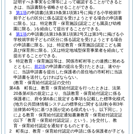
証明すべき事実を公簿等によって確認することができると
きは、当該書類を省略させることができる。
3
第1項
の申請書
(法第19条第1項第1号に掲げる小学校就学
前子どもの区分に係る認定を受けようとする場合の申請書
に限る。)
は、特定教育・保育施設
(認定こども園及び幼稚
園に限る。)
を経由して提出することができる。
4
第1項
の申請書
(法第19条第1項第2号又は第3号に掲げる小
学校就学前子どもの区分に係る認定を受けようとする場合
の申請書に限る。)
は、特定教育・保育施設
(認定こども園
及び保育所に限る。)
又は特定地域型保育事業者を経由して
提出することができる。
5
特定教育・保育施設等は、関係市町村等との連携に努める
とともに、
前2項
の申請書の提出を受けたときは、速やか
に、当該申請書を提出した保護者の居住地の市町村に当該
申請書を送付しなければならない。
(教育・保育給付認定証の交付)
第4条
町長は、教育・保育給付認定を行ったときは、法第
20条第4項の規定により、当該教育・保育給付認定に係る
保護者に、府令第6条に規定する事項を記載した標準化様式
(地方公共団体情報システムの標準化に関する法律
(令和3年
法律第40号)
に基づき国が定める様式をいう。以下同じ。)
による教育・保育給付認定通知書兼教育・保育給付認定証
(以下「教育・保育給付認定証」という。)
を交付し、教
育・保育給付認定を通知するものとする。
2
町長は、教育・保育給付認定の申請に係る保護者が子ども