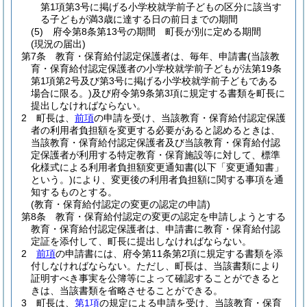
第1項第3号に掲げる小学校就学前子どもの区分に該当す
る子どもが満3歳に達する日の前日までの期間
(5)
府令第8条第13号の期間 町長が別に定める期間
(現況の届出)
第7条
教育・保育給付認定保護者は、毎年、申請書
(当該教
育・保育給付認定保護者の小学校就学前子どもが法第19条
第1項第2号及び第3号に掲げる小学校就学前子どもである
場合に限る。)
及び府令第9条第3項に規定する書類を町長に
提出しなければならない。
2
町長は、
前項
の申請を受け、当該教育・保育給付認定保護
者の利用者負担額を変更する必要があると認めるときは、
当該教育・保育給付認定保護者及び当該教育・保育給付認
定保護者が利用する特定教育・保育施設等に対して、標準
化様式による利用者負担額変更通知書
(以下「変更通知書」
という。)
により、変更後の利用者負担額に関する事項を通
知するものとする。
(教育・保育給付認定の変更の認定の申請)
第8条
教育・保育給付認定の変更の認定を申請しようとする
教育・保育給付認定保護者は、申請書に教育・保育給付認
定証を添付して、町長に提出しなければならない。
2
前項
の申請書には、府令第11条第2項に規定する書類を添
付しなければならない。
ただし、町長は、当該書類により
証明すべき事実を公簿等によって確認することができると
きは、当該書類を省略させることができる。
3
町長は、
第1項
の規定による申請を受け、当該教育・保育