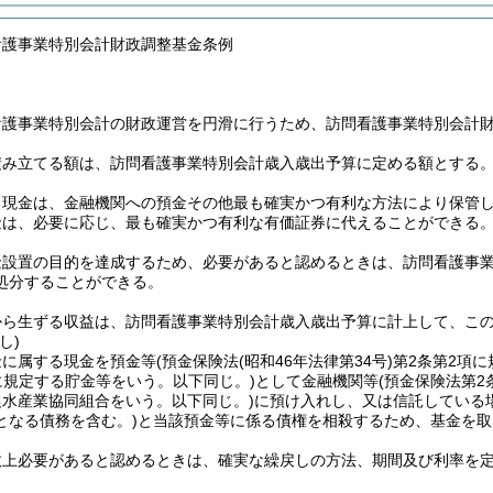
看護事業特別会計財政調整基金条例
看護事業特別会計の財政運営を円滑に行うため、訪問看護事業特別会計
積み立てる額は、訪問看護事業特別会計歳入歳出予算に定める額とする
る現金は、金融機関への預金その他最も確実かつ有利な方法により保管
金は、必要に応じ、最も確実かつ有利な有価証券に代えることができる
金設置の目的を達成するため、必要があると認めるときは、訪問看護事
処分することができる。
から生ずる収益は、訪問看護事業特別会計歳入歳出予算に計上して、こ
し)
金に属する現金を預金等
(預金保険法
(昭和46年法律第34号)
第2条第2項
に規定する貯金等をいう。以下同じ。)
として金融機関等
(預金保険法第
農水産業協同組合をいう。以下同じ。)
に預け入れし、又は信託している
となる債務を含む。)
と当該預金等に係る債権を相殺するため、基金を取
政上必要があると認めるときは、確実な繰戻しの方法、期間及び利率を