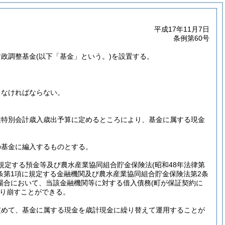
平成17年11月7日
条例第60号
財政調整基金
(以下「基金」という。)
を設置する。
。
しなければならない。
。
業特別会計歳入歳出予算に定めるところにより、基金に属する現金
の基金に編入するものとする。
に規定する預金等及び農水産業協同組合貯金保険法
(昭和48年法律第
2条第1項に規定する金融機関及び農水産業協同組合貯金保険法第2条
場合において、当該金融機関等に対する借入債務
(町が保証契約に
り崩すことができる。
定めて、基金に属する現金を歳計現金に繰り替えて運用することが