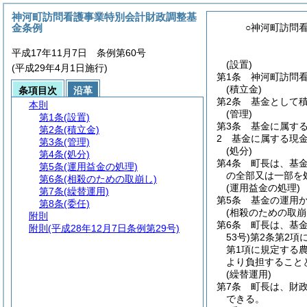
神河町訪問看護事業特別会計財政調整基
金条例
○神河町訪問
平成17年11月7日 条例第60号
(設置)
(平成29年4月1日施行)
第1条
神河町訪問
(積立金)
条項目次
沿革
第2条
基金として
本則
(管理)
第1条
(設置)
第3条
基金に属す
第2条
(積立金)
2
基金に属する現
第3条
(管理)
(処分)
第4条
(処分)
第4条
町長は、基
第5条
(運用益金の処理)
の全部又は一部を
第6条
(相殺のための取崩し)
(運用益金の処理)
第7条
(繰替運用)
第5条
基金の運用
第8条
(委任)
(相殺のための取崩
附則
第6条
町長は、基
附則
(平成28年12月7日条例第29号)
53号)
第2条第2項
第1項に規定する
より負担すること
(繰替運用)
第7条
町長は、財
できる。