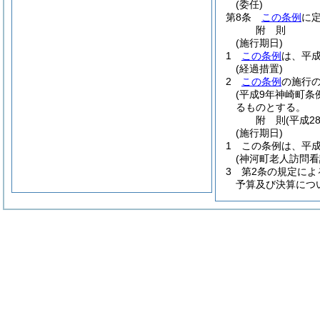
(委任)
第8条
この条例
に
附
則
(施行期日)
1
この条例
は、平成
(経過措置)
2
この条例
の施行
(平成9年神崎町条例
るものとする。
附
則
(平成2
(施行期日)
1
この条例は、平成
(神河町老人訪問
3
第2条の規定によ
予算及び決算につ